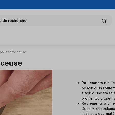
e de recherche
s pour défonceuse
nceuse
Roulements à bille
besoin d'un
roulem
s'agir d'une fraise à
profiler ou d'une fr
Roulements à bille
Delrin®, ou roulemen
l'usinage
des matér