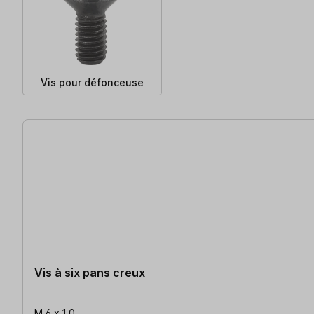
Vis pour défonceuse
143 articles trouvés
Vis à six pans creux
M 6 x 1,0