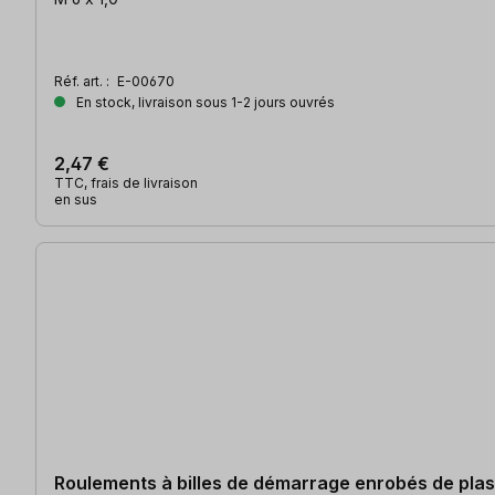
Réf. art. :
E-00670
En stock, livraison sous 1-2 jours ouvrés
2,47 €
TTC, frais de livraison
en sus
Roulements à billes de démarrage enrobés de pla