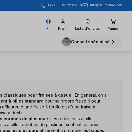
info@sautershop.com
+49 (0) 8152 92898-0
Fr
Profil
Liste d'envies
Panier
Conseil spécialisé
s classiques pour fraises à queue :
En général, on a
ent à billes standard
pour sa propre fraise. Il peut
 affleurer, d'une fraise à feuillurer, d'une fraise à
aise à dents.
s enrobés de plastique :
les roulements à billes
ts à billes enrobés de plastique, sont utilisés pour
iaux les plus durs
et servent à protéger les bagues