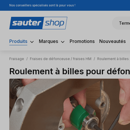
Nos conseillers spécialisés sont là pour vous !
sser au contenu principal
Passer à la recherche
Passer à la navigation principale
Term
Produits
Marques
Promotions
Nouveautés
Fraisage
/
Fraises de défonceuse / fraises HM
/
Roulement à bille
Roulement à billes pour défo