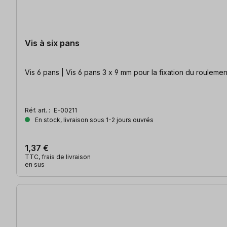
Vis à six pans
Vis 6 pans | Vis 6 pans 3 x 9 mm pour la fixation du roulement
Réf. art. :
E-00211
En stock, livraison sous 1-2 jours ouvrés
1,37 €
TTC, frais de livraison
en sus