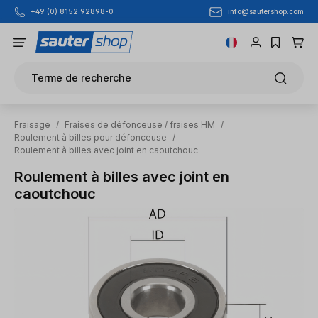
info@sautershop.com
+49 (0) 8152 92898-0
Passer au contenu principal
Terme de recherche
Fraisage
/
Fraises de défonceuse / fraises HM
/
Roulement à billes pour défonceuse
/
Roulement à billes avec joint en caoutchouc
Roulement à billes avec joint en
caoutchouc