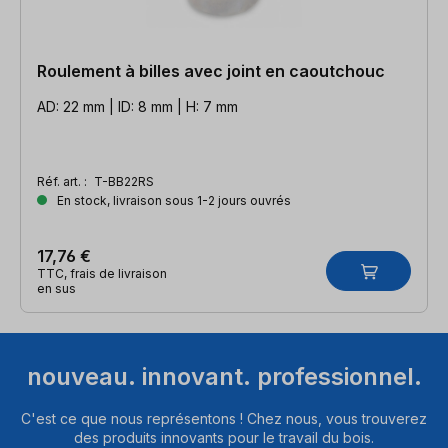
Roulement à billes avec joint en caoutchouc
AD: 22 mm | ID: 8 mm | H: 7 mm
Réf. art. :
T-BB22RS
En stock, livraison sous 1-2 jours ouvrés
17,76 €
TTC, frais de livraison
en sus
nouveau. innovant. professionnel.
C'est ce que nous représentons ! Chez nous, vous trouverez
des produits innovants pour le travail du bois.