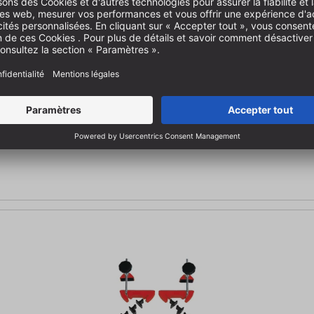
riaux sensibles | largeur de serrage 2 x- 73 mm, hauteur des mâchoi