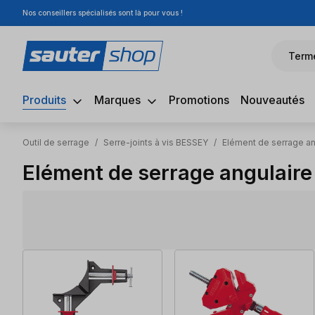
Nos conseillers spécialisés sont là pour vous !
sser au contenu principal
Passer à la recherche
Passer à la navigation principale
Term
Produits
Marques
Promotions
Nouveautés
Outil de serrage
/
Serre-joints à vis BESSEY
/
Elément de serrage an
Elément de serrage angulaire