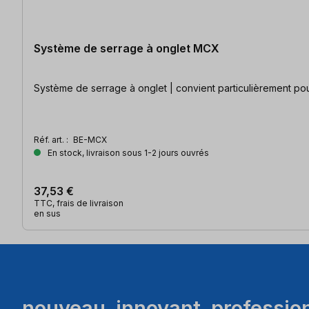
Système de serrage à onglet MCX
Système de serrage à onglet | convient particulièrement pour 
Réf. art. :
BE-MCX
En stock, livraison sous 1-2 jours ouvrés
37,53 €
TTC, frais de livraison
en sus
nouveau. innovant. professio