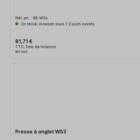
Réf. art. :
BE-WS6
En stock, livraison sous 1-2 jours ouvrés
81,71 €
TTC, frais de livraison
en sus
Presse à onglet WS3