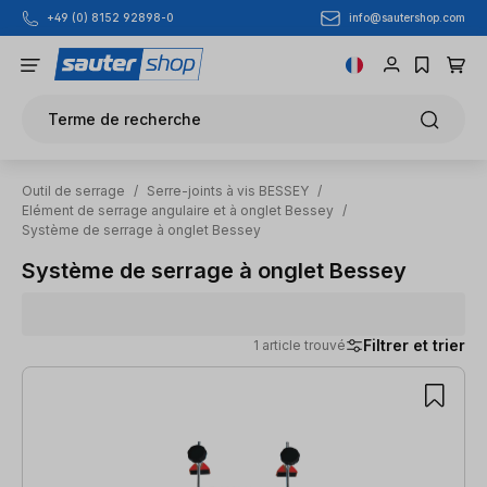
info@sautershop.com
+49 (0) 8152 92898-0
Passer au contenu principal
Terme de recherche
Outil de serrage
/
Serre-joints à vis BESSEY
/
Elément de serrage angulaire et à onglet Bessey
/
Système de serrage à onglet Bessey
Système de serrage à onglet Bessey
Filtrer et trier
1 article trouvé
1 article trouvé