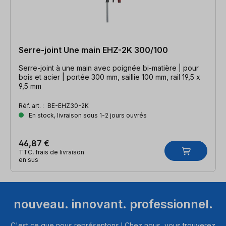
Serre-joint Une main EHZ-2K 300/100
Serre-joint à une main avec poignée bi-matière | pour
bois et acier | portée 300 mm, saillie 100 mm, rail 19,5 x
9,5 mm
Réf. art. :
BE-EHZ30-2K
En stock, livraison sous 1-2 jours ouvrés
46,87 €
TTC, frais de livraison
en sus
nouveau. innovant. professionnel.
C'est ce que nous représentons ! Chez nous, vous trouverez