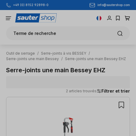
info@sautershop.com
+49 (0) 8152 92898-0
Passer au contenu principal
Terme de recherche
Outil de serrage
/
Serre-joints à vis BESSEY
/
Serre-joints une main Bessey
/
Serre-joints une main Bessey EHZ
Serre-joints une main Bessey EHZ
Filtrer et trier
2 articles trouvés
2 articles trouvés