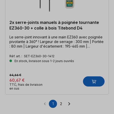
2x serre-joints manuels à poignée tournante
EZ360-30 + colle à bois Titebond D4
Le serre-joint innovant à une main EZ360 avec poignée
pivotante à 360° ! Largeur de serrage : 300 mm | Portée
: 80 mm | Largeur d'écartement : 195-465 mm |
COLLECTION D4 INCLUSE !
Réf. art. :
SET-EZ360-30-1412
En stock, livraison sous 1-2 jours ouvrés
64,66 €
60,67 €
TTC, frais de livraison
en sus
1
2
Page
Page