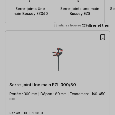
Serre-joints Une
Serre-joints une main
Se
main Bessey EZ360
Bessey EZS
Filtrer et trier
38 articles trouvés
38 articles trouvés
Serre-joint Une main EZL 300/80
Portée : 300 mm | Déport : 80 mm | Ecartement : 160-450
mm
Réf. art. :
BE-EZL30-8