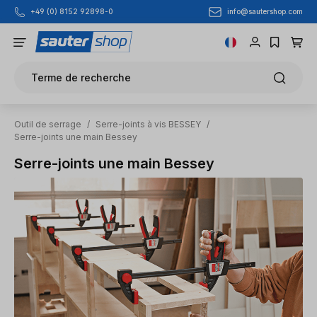
info@sautershop.com
+49 (0) 8152 92898-0
Passer au contenu principal
Terme de recherche
Outil de serrage
/
Serre-joints à vis BESSEY
/
Serre-joints une main Bessey
Serre-joints une main Bessey