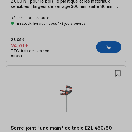
2.000 N | pour le bois, le plastique et les matériaux
sensibles | largeur de serrage 300 mm, saillie 80 mm,
largeur d'écartement 510 mm, rail 19 x 6 mm
Réf. art. :
BE-EZS30-8
En stock, livraison sous 1-2 jours ouvrés
28,06 €
24,70 €
TTC, frais de livraison
en sus
Serre-joint "une main" de table EZL 450/80