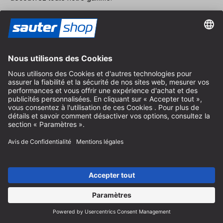
Commander le catalogue
Paiement
Expédition
Contact
Conseil spécialisé
+49 (0) 8152 92898-80