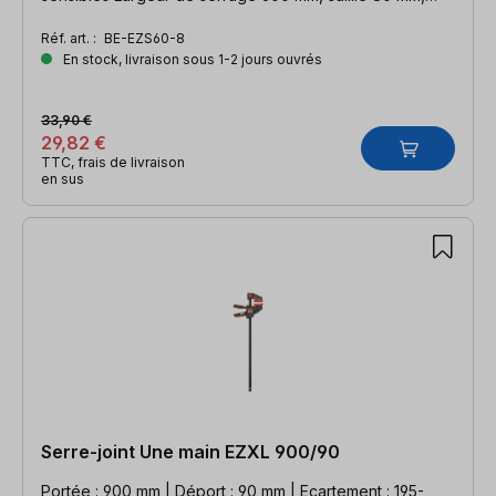
largeur d'écartement 810 mm, rail 19 x 6 mm
Réf. art. :
BE-EZS60-8
En stock, livraison sous 1-2 jours ouvrés
33,90 €
29,82 €
TTC, frais de livraison
en sus
Serre-joint Une main EZXL 900/90
Portée : 900 mm | Déport : 90 mm | Ecartement : 195-