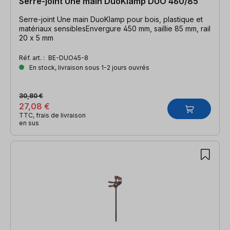
Serre-joint Une main DuoKlamp DUO 460/85
Serre-joint Une main DuoKlamp pour bois, plastique et
matériaux sensiblesEnvergure 450 mm, saillie 85 mm, rail
20 x 5 mm
Réf. art. :
BE-DUO45-8
En stock, livraison sous 1-2 jours ouvrés
30,80 €
27,08 €
TTC, frais de livraison
en sus