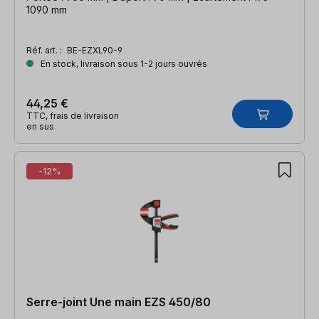
1090 mm
Réf. art. :
BE-EZXL90-9
En stock, livraison sous 1-2 jours ouvrés
44,25 €
TTC, frais de livraison
en sus
-12%
Serre-joint Une main EZS 450/80