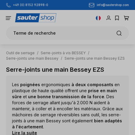
info@sautershop.com
+49 (0) 8152 92898-0
Passer au contenu principal
Terme de recherche
Outil de serrage
/
Serre-joints à vis BESSEY
/
Serre-joints une main Bessey
/
Serre-joints une main Bessey EZS
Serre-joints une main Bessey EZS
Les
poignées
ergonomiques
à deux composants
en
plastique de haute qualité offrent une
prise en main
sûre
et
une bonne transmission de la force
. Des
forces de serrage allant jusqu'à 2.000 N aident à
maintenir, à coller et à encoller les matériaux. Grâce aux
mâchoires de serrage réversibles sans outil, les serre-
joints à une main Bessey sont également
bien adaptés
à l'écartement
.
Lire la suite