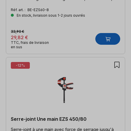
largeur d'écartement 810 mm, rail 19 x 6 mm
Réf. art. :
BE-EZS60-8
En stock, livraison sous 1-2 jours ouvrés
33,90 €
29,82 €
TTC, frais de livraison
en sus
-12%
Serre-joint Une main EZS 450/80
Serre-joint à une main avec force de serrage jusqu'à