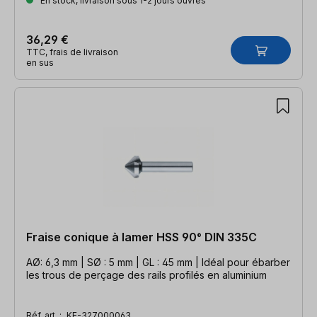
En stock, livraison sous 1-2 jours ouvrés
36,29 €
TTC, frais de livraison
en sus
Fraise conique à lamer HSS 90° DIN 335C
AØ: 6,3 mm | SØ : 5 mm | GL : 45 mm | Idéal pour ébarber
les trous de perçage des rails profilés en aluminium
Réf. art. :
KE-327000063