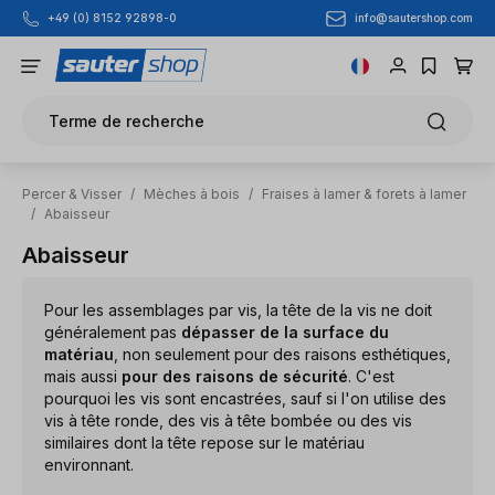
info@sautershop.com
+49 (0) 8152 92898-0
Passer au contenu principal
Terme de recherche
Percer & Visser
/
Mèches à bois
/
Fraises à lamer & forets à lamer
/
Abaisseur
Abaisseur
Pour les assemblages par vis, la tête de la vis ne doit
généralement pas
dépasser de la surface du
matériau
, non seulement pour des raisons esthétiques,
mais aussi
pour des raisons de sécurité
. C'est
pourquoi les vis sont encastrées, sauf si l'on utilise des
vis à tête ronde, des vis à tête bombée ou des vis
similaires dont la tête repose sur le matériau
environnant.