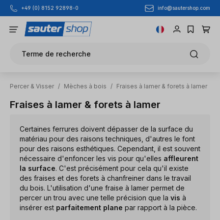
info@sautershop.com
+49 (0) 8152 92898-0
Passer au contenu principal
Terme de recherche
Percer & Visser
/
Mèches à bois
/
Fraises à lamer & forets à lamer
Fraises à lamer & forets à lamer
Certaines ferrures doivent dépasser de la surface du
matériau pour des raisons techniques, d'autres le font
pour des raisons esthétiques. Cependant, il est souvent
nécessaire d'enfoncer les vis pour qu'elles
affleurent
la surface
. C'est précisément pour cela qu'il existe
des fraises et des forets à chanfreiner dans le travail
du bois. L'utilisation d'une fraise à lamer permet de
percer un trou avec une telle précision que la
vis
à
insérer est
parfaitement plane
par rapport à la pièce.