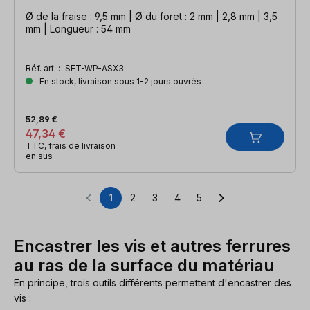
Ø de la fraise : 9,5 mm | Ø du foret : 2 mm | 2,8 mm | 3,5
mm | Longueur : 54 mm
Réf. art. :
SET-WP-ASX3
En stock, livraison sous 1-2 jours ouvrés
52,89 €
47,34 €
TTC, frais de livraison
en sus
1
2
3
4
5
Page
Page
Page
Page
Page
Encastrer les vis et autres ferrures
au ras de la surface du matériau
En principe, trois outils différents permettent d'encastrer des
vis :