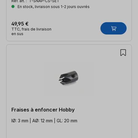
Réf. art. :
T-SNAP-CS-SET
En stock, livraison sous 1-2 jours ouvrés
49,95 €
TTC, frais de livraison
en sus
Fraises à enfoncer Hobby
IØ: 3 mm | AØ: 12 mm | GL: 20 mm