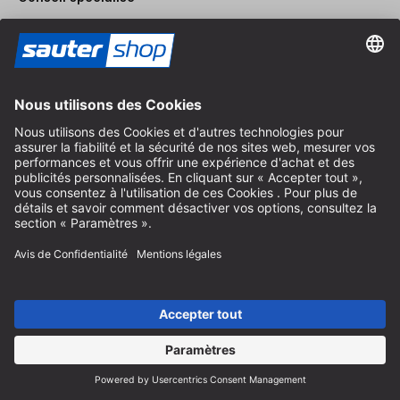
+49 (0) 8152 92898-80
info@sautershop.com
Hotline de service
+49 (0) 8152 92898-81
info@sautershop.com
Accueil téléphonique du lundi au vendredi
08:30 - 12:30 & 14:00 - 16:30
Adresse
Magasin / Boutique
Arzbergerstraße 4
82211 Herrsching
Allemagne
Itinéraire