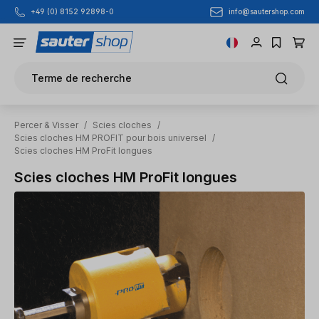
info@sautershop.com
+49 (0) 8152 92898-0
Passer au contenu principal
Terme de recherche
Percer & Visser
/
Scies cloches
/
Scies cloches HM PROFIT pour bois universel
/
Scies cloches HM ProFit longues
Scies cloches HM ProFit longues