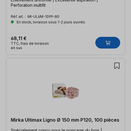
Perforation multifit
Réf. art. :
MI-UL6M-1099-80
En stock, livraison sous 1-2 jours ouvrés
68,11 €
TTC, frais de livraison
en sus
Mirka Ultimax Ligno Ø 150 mm P120, 100 pièces
Spécialement conçu pour le ponçage du bois |