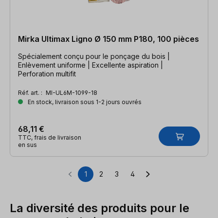
Mirka Ultimax Ligno Ø 150 mm P180, 100 pièces
Spécialement conçu pour le ponçage du bois |
Enlèvement uniforme | Excellente aspiration |
Perforation multifit
Réf. art. :
MI-UL6M-1099-18
En stock, livraison sous 1-2 jours ouvrés
68,11 €
TTC, frais de livraison
en sus
1
2
3
4
Page
Page
Page
Page
La diversité des produits pour le