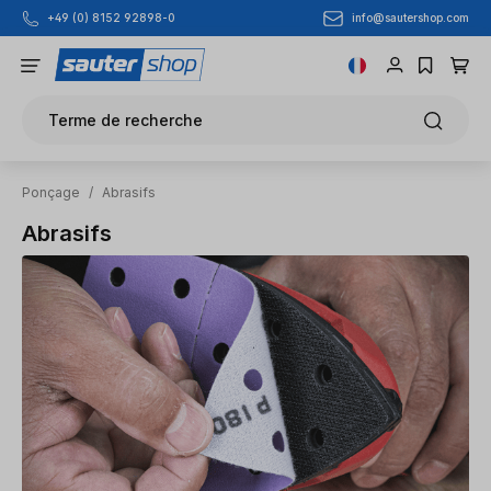
info@sautershop.com
+49 (0) 8152 92898-0
Passer au contenu principal
Terme de recherche
Ponçage
/
Abrasifs
Abrasifs