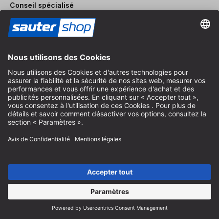
Conseil spécialisé
+49 (0) 8152 92898-80
info@sautershop.com
Hotline de service
+49 (0) 8152 92898-81
info@sautershop.com
Accueil téléphonique du lundi au vendredi
08:30 - 12:30 & 14:00 - 16:30
Adresse
Magasin / Boutique
Arzbergerstraße 4
82211 Herrsching
Allemagne