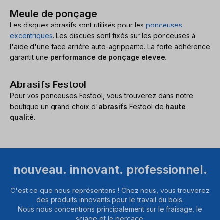
Meule de ponçage
Les disques abrasifs sont utilisés pour les
ponceuses
excentriques
. Les disques sont fixés sur les ponceuses à
l'aide d'une face arrière auto-agrippante. La forte adhérence
garantit une
performance de ponçage élevée
.
Abrasifs Festool
Pour vos ponceuses Festool, vous trouverez dans notre
boutique un grand choix d'
abrasifs
Festool de
haute
qualité
.
nouveau. innovant. professionnel.
C'est ce que nous représentons ! Chez nous, vous trouverez
des produits innovants pour le travail du bois.
Nous nous concentrons principalement sur le fraisage, le
sciage et le perçage.