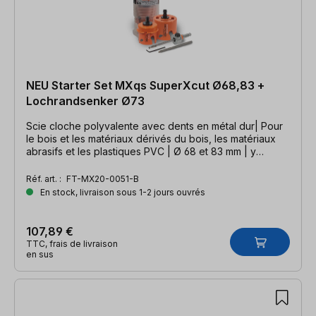
NEU Starter Set MXqs SuperXcut Ø68,83 +
Lochrandsenker Ø73
Scie cloche polyvalente avec dents en métal dur| Pour
le bois et les matériaux dérivés du bois, les matériaux
abrasifs et les plastiques PVC | Ø 68 et 83 mm | y
compris fraises à chanfreiner pour bord de trou Ø 73
mm
Réf. art. :
FT-MX20-0051-B
En stock, livraison sous 1-2 jours ouvrés
107,89 €
TTC, frais de livraison
en sus