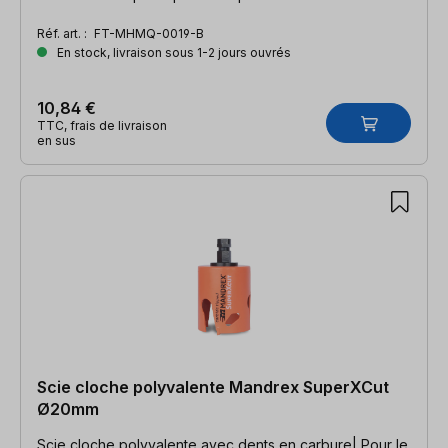
rapide
Réf. art. :
FT-MHMQ-0019-B
En stock, livraison sous 1-2 jours ouvrés
10,84 €
TTC, frais de livraison
en sus
Scie cloche polyvalente Mandrex SuperXCut
Ø20mm
Scie cloche polyvalente avec dents en carbure| Pour le