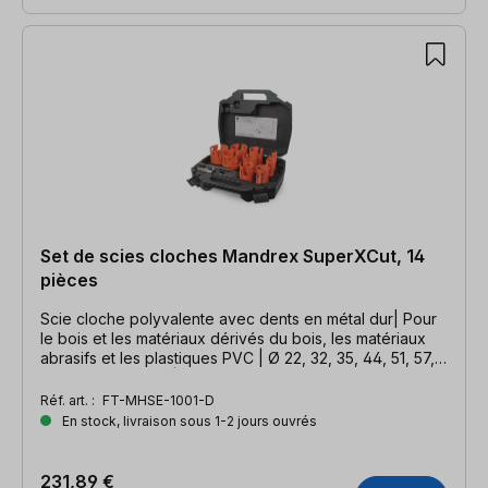
Set de scies cloches Mandrex SuperXCut, 14
pièces
Scie cloche polyvalente avec dents en métal dur| Pour
le bois et les matériaux dérivés du bois, les matériaux
abrasifs et les plastiques PVC | Ø 22, 32, 35, 44, 51, 57,
60, 68, 76, 83 mm | y compris fraises à chanfreiner Ø 73
mm
Réf. art. :
FT-MHSE-1001-D
En stock, livraison sous 1-2 jours ouvrés
231,89 €