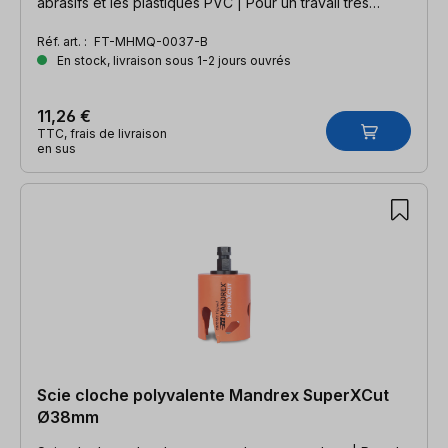
abrasifs et les plastiques PVC | Pour un travail très
rapide
Réf. art. :
FT-MHMQ-0037-B
En stock, livraison sous 1-2 jours ouvrés
11,26 €
TTC, frais de livraison
en sus
Scie cloche polyvalente Mandrex SuperXCut
Ø38mm