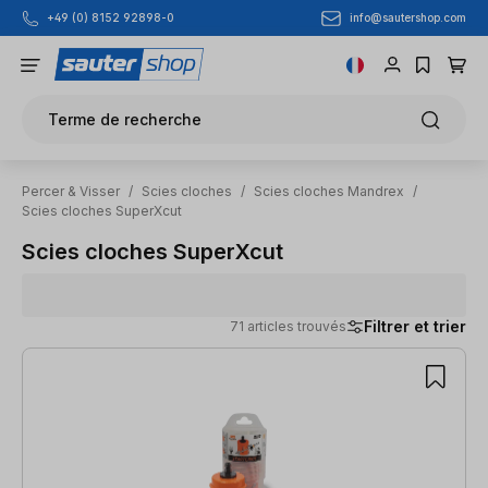
info@sautershop.com
+49 (0) 8152 92898-0
Passer au contenu principal
Terme de recherche
Percer & Visser
/
Scies cloches
/
Scies cloches Mandrex
/
Scies cloches SuperXcut
Scies cloches SuperXcut
Filtrer et trier
71 articles trouvés
71 articles trouvés