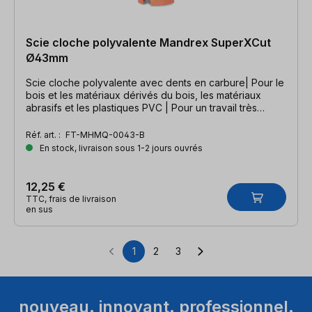
Scie cloche polyvalente Mandrex SuperXCut
Ø43mm
Scie cloche polyvalente avec dents en carbure| Pour le
bois et les matériaux dérivés du bois, les matériaux
abrasifs et les plastiques PVC | Pour un travail très
rapide
Réf. art. :
FT-MHMQ-0043-B
En stock, livraison sous 1-2 jours ouvrés
12,25 €
TTC, frais de livraison
en sus
1
2
3
Page
Page
Page
nouveau. innovant. professionnel.