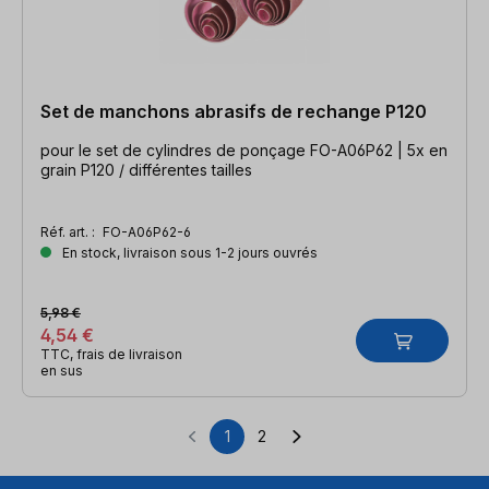
Set de manchons abrasifs de rechange P120
pour le set de cylindres de ponçage FO-A06P62 | 5x en
grain P120 / différentes tailles
Réf. art. :
FO-A06P62-6
En stock, livraison sous 1-2 jours ouvrés
5,98 €
4,54 €
TTC, frais de livraison
en sus
1
2
Page
Page