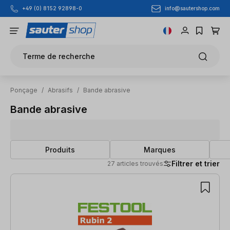
info@sautershop.com
+49 (0) 8152 92898-0
Passer au contenu principal
Terme de recherche
Ponçage
/
Abrasifs
/
Bande abrasive
Bande abrasive
Produits
Marques
Filtrer et trier
27 articles trouvés
27 articles trouvés