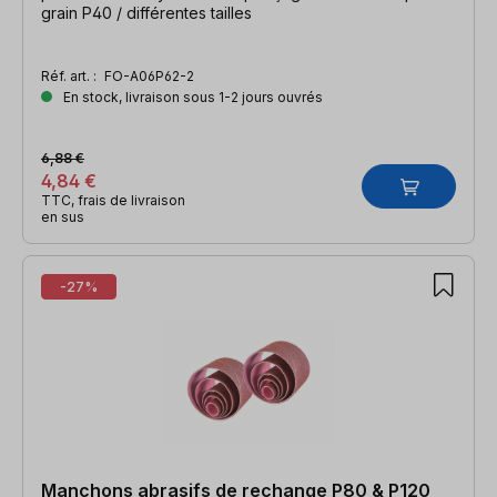
grain P40 / différentes tailles
Réf. art. :
FO-A06P62-2
En stock, livraison sous 1-2 jours ouvrés
6,88 €
4,84 €
TTC, frais de livraison
en sus
-27%
Manchons abrasifs de rechange P80 & P120