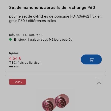
Set de manchons abrasifs de rechange P60
pour le set de cylindres de ponçage FO-A06P62 | 5x en
grain P60 / différentes tailles
Réf. art. :
FO-A06P62-3
En stock, livraison sous 1-2 jours ouvrés
5,90 €
4,54 €
TTC, frais de livraison
en sus
-23%