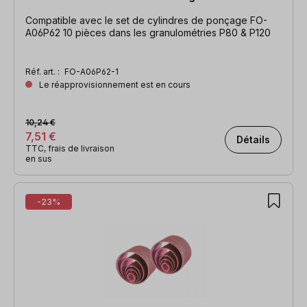
Compatible avec le set de cylindres de ponçage FO-
A06P62 10 pièces dans les granulométries P80 & P120
Réf. art. :
FO-A06P62-1
Le réapprovisionnement est en cours
10,24 €
7,51 €
Détails
TTC, frais de livraison
en sus
-23%