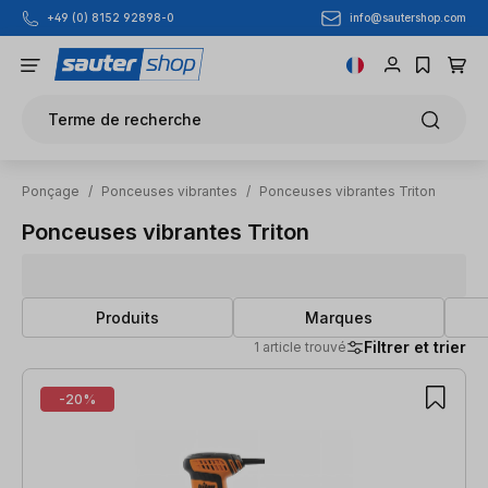
info@sautershop.com
+49 (0) 8152 92898-0
Passer au contenu principal
Terme de recherche
Ponçage
/
Ponceuses vibrantes
/
Ponceuses vibrantes Triton
Ponceuses vibrantes Triton
Produits
Marques
Filtrer et trier
1 article trouvé
1 article trouvé
-20%