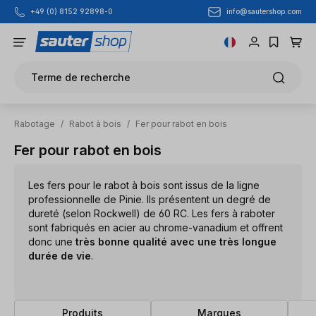
info@sautershop.com
+49 (0) 8152 92898-0
Passer au contenu principal
Terme de recherche
Rabotage
/
Rabot à bois
/
Fer pour rabot en bois
Fer pour rabot en bois
Les fers pour le rabot à bois sont issus de la ligne
professionnelle de Pinie. Ils présentent un degré de
dureté (selon Rockwell) de 60 RC. Les fers à raboter
sont fabriqués en acier au chrome-vanadium et offrent
donc une
très bonne qualité avec une très longue
durée de vie
.
Produits
Marques