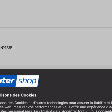
| N1923B |