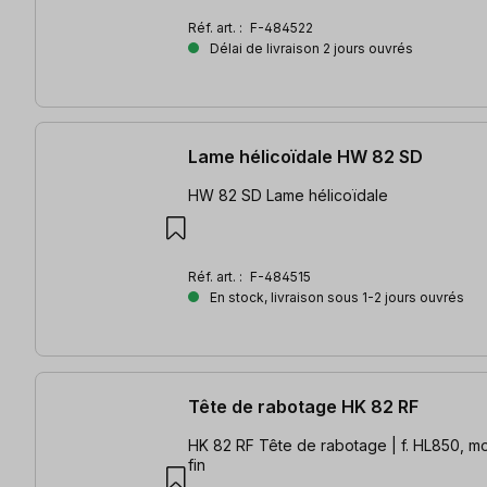
Réf. art. :
F-484522
Délai de livraison 2 jours ouvrés
Lame hélicoïdale HW 82 SD
HW 82 SD Lame hélicoïdale
Réf. art. :
F-484515
En stock, livraison sous 1-2 jours ouvrés
Tête de rabotage HK 82 RF
HK 82 RF Tête de rabotage | f. HL850, m
fin