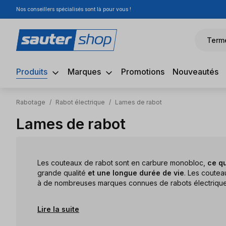
Nos conseillers spécialisés sont là pour vous !
sser au contenu principal
Passer à la recherche
Passer à la navigation principale
Term
Produits
Marques
Promotions
Nouveautés
Rabotage
/
Rabot électrique
/
Lames de rabot
Lames de rabot
Les couteaux de rabot sont en carbure monobloc,
ce q
grande qualité
et une longue durée de vie
. Les coute
à de nombreuses marques connues de rabots électrique
Lire la suite