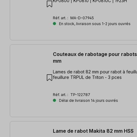
KP0800 | KP0810 | KP0810C | 1923H
Réf. art. :
MA-D-07945
En stock, livraison sous 1-2 jours ouvrés
Couteaux de rabotage pour rabots
mm
Lames de rabot 82 mm pour rabot à feuill
feuillure TRPUL de Triton - 3 pces
Réf. art. :
TP-122787
Délai de livraison 14 jours ouvrés
Lame de rabot Makita 82 mm HSS