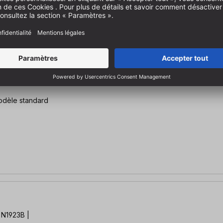
odèle standard
| N1923B |