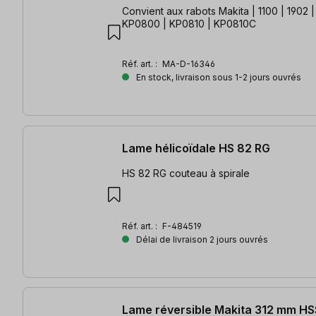
Convient aux rabots Makita | 1100 | 1902 
KP0800 | KP0810 | KP0810C
Réf. art. :
MA-D-16346
En stock, livraison sous 1-2 jours ouvrés
Lame hélicoïdale HS 82 RG
HS 82 RG couteau à spirale
Réf. art. :
F-484519
Délai de livraison 2 jours ouvrés
Lame réversible Makita 312 mm HS