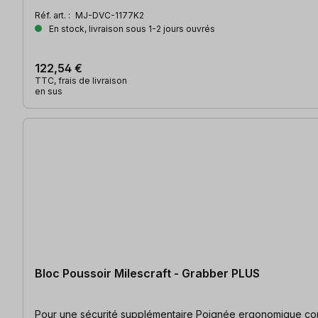
Réf. art. :
MJ-DVC-1177K2
En stock, livraison sous 1-2 jours ouvrés
122,54 €
TTC, frais de livraison
en sus
Bloc Poussoir Milescraft - Grabber PLUS
Pour une sécurité supplémentaire Poign