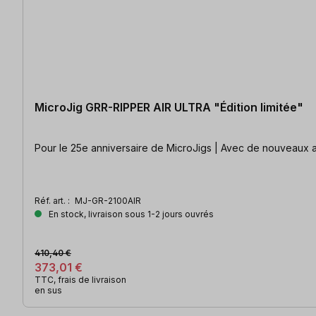
MicroJig GRR-RIPPER AIR ULTRA "Édition limitée"
Pour le 25e anniversaire de MicroJigs | Avec de nouveaux a
Réf. art. :
MJ-GR-2100AIR
En stock, livraison sous 1-2 jours ouvrés
410,40 €
373,01 €
TTC, frais de livraison
en sus