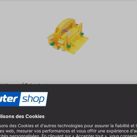
ntidérapant | Polyvalent