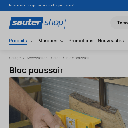
Nos conseillers spécialisés sont là pour vous !
sser au contenu principal
Passer à la recherche
Passer à la navigation principale
Term
Produits
Marques
Promotions
Nouveautés
Sciage
/
Accessoires - Scies
/
Bloc poussoir
Bloc poussoir