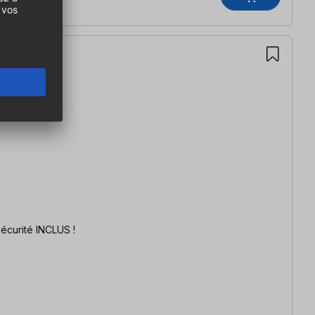
Offre promotionnelle Jeu de lames de scie 250 x 30 | Les Rouges | Coupe longitudinale/universelle/transversale | Poussoir de sécurité INCLUS !