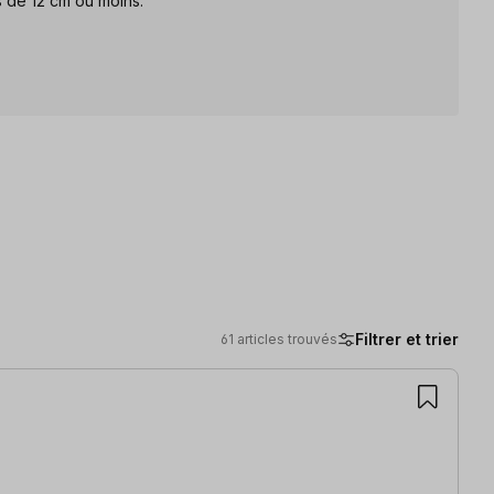
s de 12 cm ou moins.
Filtrer et trier
61 articles trouvés