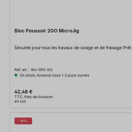
Bloc Poussoir 2GO MicroJig
Sécurité 
Réf. art. :
MJ-GR2-GO
En stock, livraison sous 1-2 jours ouvrés
42,48 €
TTC, frais de livraison
en sus
-9%