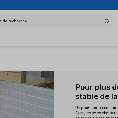
e de recherche
Pour plus d
stable de l
Un
poussoir
ou un
bloc
fixes, les scies circulair