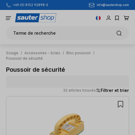
info@sautershop.com
+49 (0) 8152 92898-0
Passer au contenu principal
Terme de recherche
Sciage
/
Accessoires - Scies
/
Bloc poussoir
/
Poussoir de sécurité
Poussoir de sécurité
Filtrer et trier
32 articles trouvés
32 articles trouvés