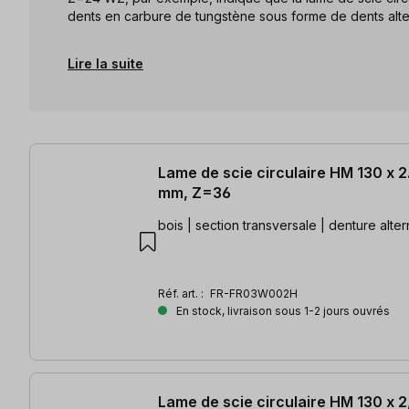
dents en carbure de tungstène sous forme de dents alt
Lire la suite
3 articles trouvés
Lame de scie circulaire HM 130 x 2.
mm, Z=36
bois | section transversale | denture alte
Réf. art. :
FR-FR03W002H
En stock, livraison sous 1-2 jours ouvrés
Lame de scie circulaire HM 130 x 2,