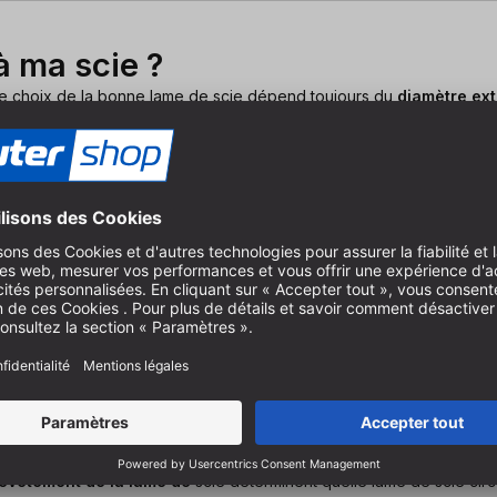
à ma scie ?
 le choix de la bonne lame de scie dépend toujours du
diamètre ext
sur laquelle la lame doit être montée.
gorie :
250 x 30
 en quelques clics
pondant à
votre scie circulaire portative, votre scie plongeante, votre
ulaire, dans laquelle vous choisissez l'
alésage
approprié de la lam
evêtement de la lame de
scie déterminent quelle lame de scie circu