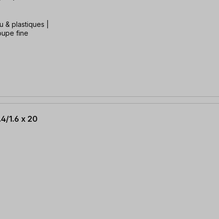
u & plastiques |
oupe fine
4/1.6 x 20