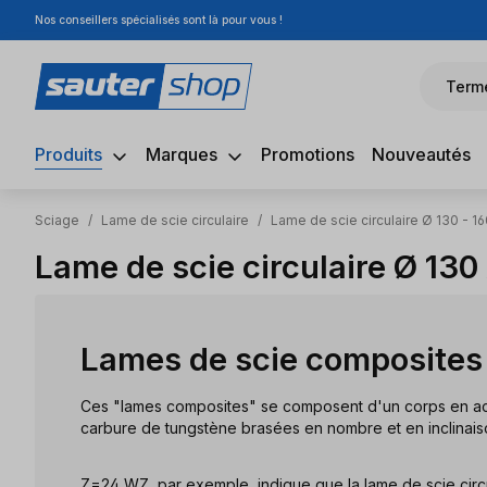
Nos conseillers spécialisés sont là pour vous !
sser au contenu principal
Passer à la recherche
Passer à la navigation principale
Term
Produits
Marques
Promotions
Nouveautés
Sciage
/
Lame de scie circulaire
/
Lame de scie circulaire Ø 130 - 1
Lame de scie circulaire Ø 13
Lames de scie composites
Ces "lames composites" se composent d'un corps en ac
carbure de tungstène brasées en nombre et en inclinaiso
Z=24 WZ, par exemple, indique que la lame de scie circ