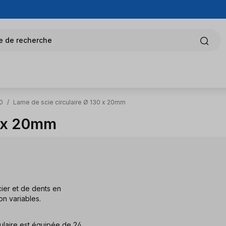
e de recherche
60
/
Lame de scie circulaire Ø 130 x 20mm
0 x 20mm
ier et de dents en
n variables.
ulaire est équipée de 24