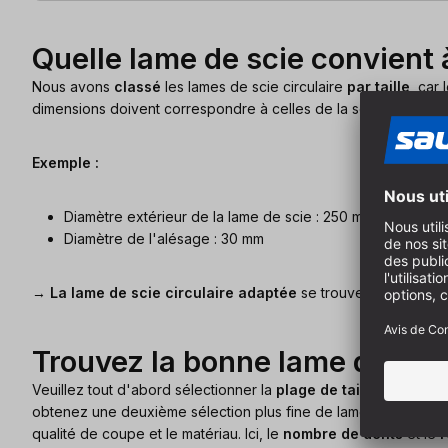
Quelle lame de scie convient 
Nous avons
classé
les lames de scie circulaire
par taille
, car
dimensions doivent correspondre à celles de la scie circulaire 
Exemple :
Diamètre extérieur de la lame de scie : 250 mm
Diamètre de l'alésage : 30 mm
→
La lame de scie circulaire adaptée
se trouve dans la caté
Trouvez la bonne lame de scie
Veuillez tout d'abord sélectionner la
plage de tailles corres
obtenez une deuxième sélection plus fine de lames de scie circ
qualité de coupe et le matériau. Ici, le
nombre de dents
et le
r