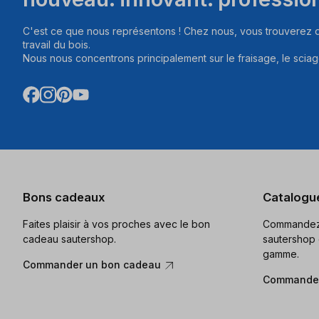
C'est ce que nous représentons ! Chez nous, vous trouverez d
travail du bois.
Nous nous concentrons principalement sur le fraisage, le sciag
Bons cadeaux
Catalogu
Faites plaisir à vos proches avec le bon
Commandez 
cadeau sautershop.
sautershop 
gamme.
Commander un bon cadeau
Commander