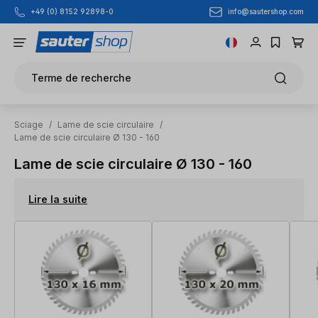
info@sautershop.com
+49 (0) 8152 92898-0
Passer au contenu principal
Terme de recherche
Sciage
/
Lame de scie circulaire
/
Lame de scie circulaire Ø 130 - 160
Lame de scie circulaire Ø 130 - 160
Lire la suite