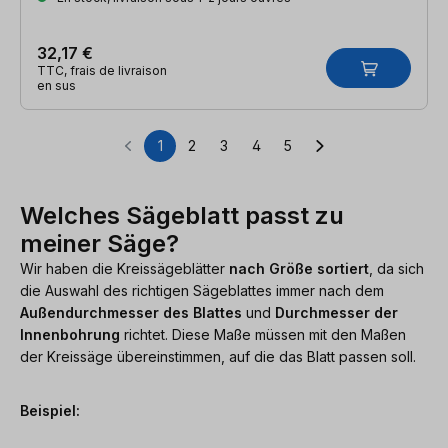
32,17 €
TTC, frais de livraison
en sus
1
2
3
4
5
Page
Page
Page
Page
Page
Welches Sägeblatt passt zu
meiner Säge?
Wir haben die Kreissägeblätter
nach Größe sortiert
, da sich
die Auswahl des richtigen Sägeblattes immer nach dem
Außendurchmesser des Blattes
und
Durchmesser der
Innenbohrung
richtet. Diese Maße müssen mit den Maßen
der Kreissäge übereinstimmen, auf die das Blatt passen soll.
Beispiel: