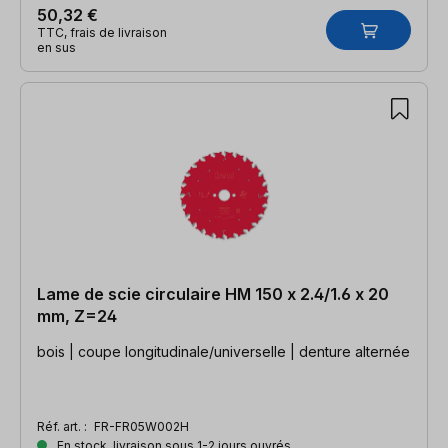
50,32 €
TTC, frais de livraison
en sus
Lame de scie circulaire HM 150 x 2.4/1.6 x 20
mm, Z=24
bois | coupe longitudinale/universelle | denture alternée
Réf. art. :
FR-FR05W002H
En stock, livraison sous 1-2 jours ouvrés