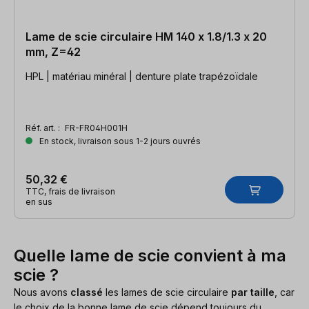
Lame de scie circulaire HM 140 x 1.8/1.3 x 20
mm, Z=42
HPL | matériau minéral | denture plate trapézoïdale
Réf. art. :
FR-FR04H001H
En stock, livraison sous 1-2 jours ouvrés
50,32 €
TTC, frais de livraison
en sus
Quelle lame de scie convient à ma
scie ?
Nous avons
classé
les lames de scie circulaire
par taille
, car
le choix de la bonne lame de scie dépend toujours du