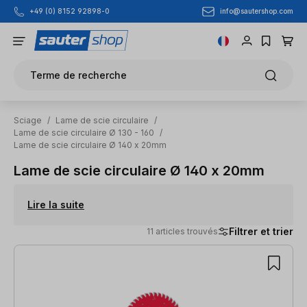
info@sautershop.com
+49 (0) 8152 92898-0
Passer au contenu principal
Terme de recherche
Sciage
/
Lame de scie circulaire
/
Lame de scie circulaire Ø 130 - 160
/
Lame de scie circulaire Ø 140 x 20mm
Lame de scie circulaire Ø 140 x 20mm
Lire la suite
Filtrer et trier
11 articles trouvés
11 articles trouvés