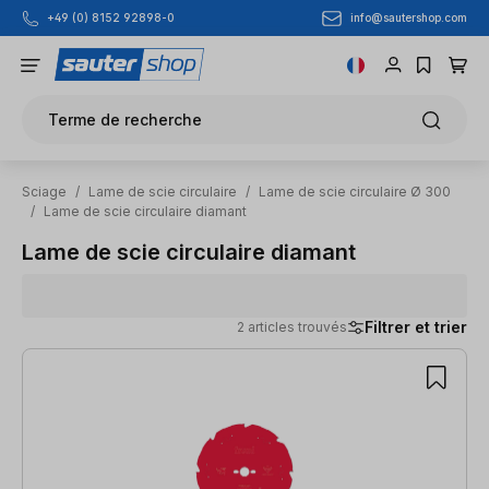
info@sautershop.com
+49 (0) 8152 92898-0
Passer au contenu principal
Terme de recherche
Sciage
/
Lame de scie circulaire
/
Lame de scie circulaire Ø 300
/
Lame de scie circulaire diamant
Lame de scie circulaire diamant
Filtrer et trier
2 articles trouvés
2 articles trouvés