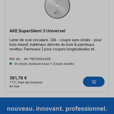
AKE SuperSilent 3 Universel
Lame de scie circulaire- DIA - coupe sans éclats - pour
bois massif, matériaux dérivés du bois & panneaux
revêtus. Panneaux | pour coupes longitudinales et
transversales - qualité de coupe extrêmement fine -
super sûre - super silencieuse | 300 x 2,4/1,8 x 30mm,
Réf. art. :
AK-78213004330
Z=43 DCG
En stock, livraison sous 1-2 jours ouvrés
381,78 €
TTC, frais de livraison
en sus
nouveau. innovant. professionnel.