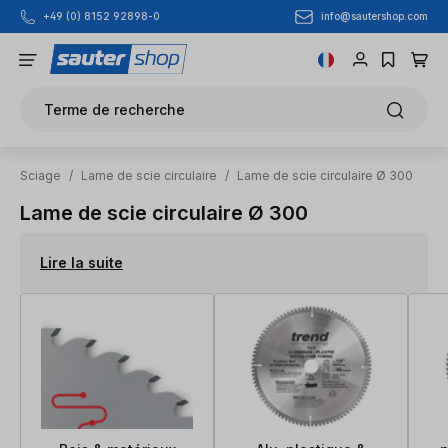
info@sautershop.com
+49 (0) 8152 92898-0
Passer au contenu principal
Terme de recherche
Sciage
/
Lame de scie circulaire
/
Lame de scie circulaire Ø 300
Lame de scie circulaire Ø 300
Lire la suite