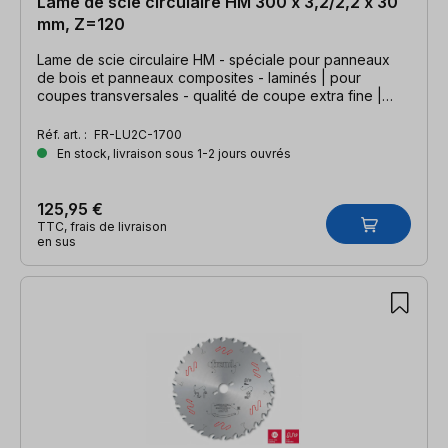
Lame de scie circulaire HM 300 x 3,2/2,2 x 30
mm, Z=120
Lame de scie circulaire HM - spéciale pour panneaux
de bois et panneaux composites - laminés | pour
coupes transversales - qualité de coupe extra fine |
300 x 3,2/2,2 x 30mm, Z=120 WZ
Réf. art. :
FR-LU2C-1700
En stock, livraison sous 1-2 jours ouvrés
125,95 €
TTC, frais de livraison
en sus