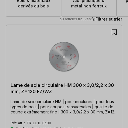
Bois & matériaux
Alu, plastique &
p
dérivés du bois
métal non ferreux
Filtrer et trier
68 articles trouvés
68 articles trouvés
Lame de scie circulaire HM 300 x 3,0/2,2 x 30
mm, Z=120 FZ/WZ
Lame de scie circulaire HM | pour moulures | pour tous
types de bois | pour coupes transversales | qualité de
coupe extrêmement fine | 300 x 3,0/2,2 x 30 mm, Z=120
WZ
Réf. art. :
FR-LU1L-0600