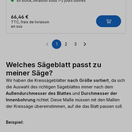
En stock, livraison sous 1-2 jours ouvrés
66,46 €
TTC, frais de livraison
en sus
1
2
3
Page
Page
Page
Welches Sägeblatt passt zu
meiner Säge?
Wir haben die Kreissägeblätter
nach Größe sortiert
, da sich
die Auswahl des richtigen Sägeblattes immer nach dem
Außendurchmesser des Blattes
und
Durchmesser der
Innenbohrung
richtet. Diese Maße müssen mit den Maßen
der Kreissäge übereinstimmen, auf die das Blatt passen soll.
Beispiel: