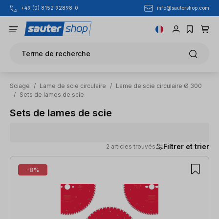
info@sautershop.com
+49 (0) 8152 92898-0
Passer au contenu principal
Terme de recherche
Sciage
/
Lame de scie circulaire
/
Lame de scie circulaire Ø 300
/
Sets de lames de scie
Sets de lames de scie
Filtrer et trier
2 articles trouvés
2 articles trouvés
-8%