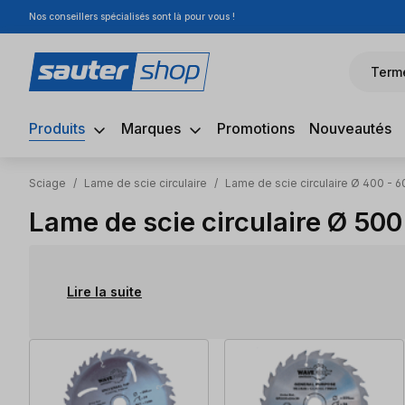
Nos conseillers spécialisés sont là pour vous !
sser au contenu principal
Passer à la recherche
Passer à la navigation principale
Term
Produits
Marques
Promotions
Nouveautés
Sciage
/
Lame de scie circulaire
/
Lame de scie circulaire Ø 400 - 6
Lame de scie circulaire Ø 50
Lire la suite