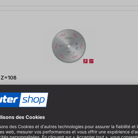
, Z=108
ales et transversales - également dans les bois durs exotiques | po