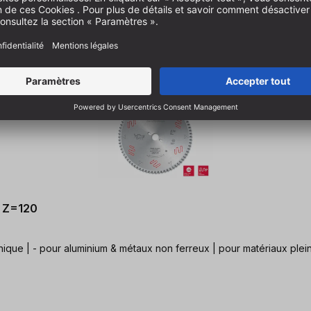
, Z=120
que | - pour aluminium & métaux non ferreux | pour matériaux pleins