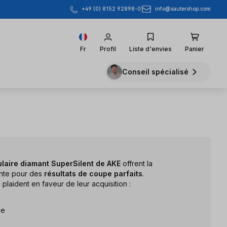
info@sautershop.com
+49 (0) 8152 92898-0
Fr
Profil
Liste d'envies
Panier
Conseil spécialisé
ulaire diamant SuperSilent de AKE
offrent la
ente pour des
résultats de coupe parfaits
.
laident en faveur de leur acquisition :
ie