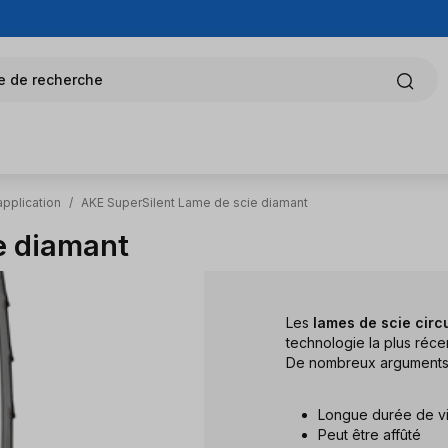
e de recherche
application
/
AKE SuperSilent Lame de scie diamant
e diamant
Les
lames de scie circ
technologie la plus réc
De nombreux arguments p
Longue durée de v
Peut être affûté