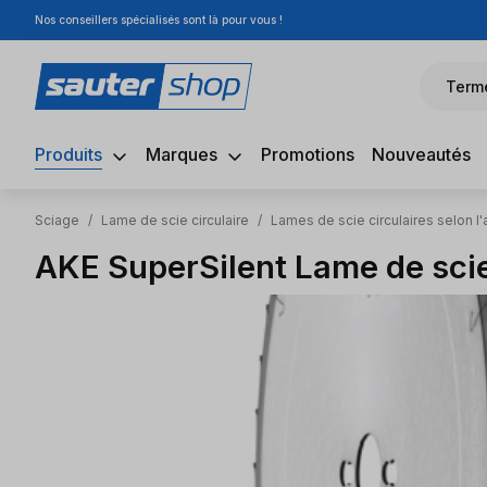
Nos conseillers spécialisés sont là pour vous !
sser au contenu principal
Passer à la recherche
Passer à la navigation principale
Term
Produits
Marques
Promotions
Nouveautés
Sciage
/
Lame de scie circulaire
/
Lames de scie circulaires selon l'
AKE SuperSilent Lame de sci