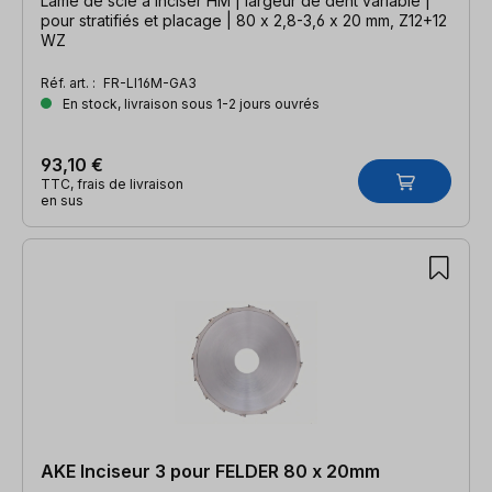
Lame de scie à inciser HM | largeur de dent variable |
pour stratifiés et placage | 80 x 2,8-3,6 x 20 mm, Z12+12
WZ
Réf. art. :
FR-LI16M-GA3
En stock, livraison sous 1-2 jours ouvrés
93,10 €
TTC, frais de livraison
en sus
AKE Inciseur 3 pour FELDER 80 x 20mm