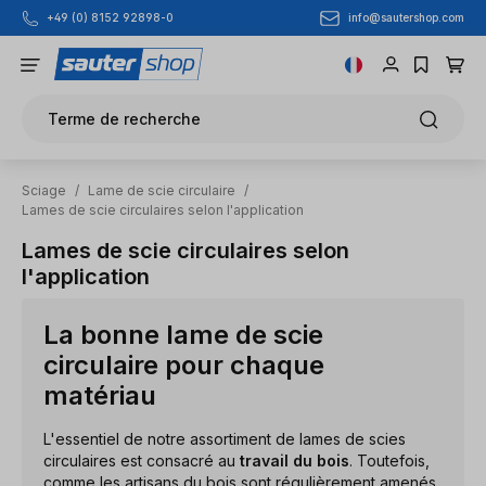
info@sautershop.com
+49 (0) 8152 92898-0
Passer au contenu principal
Terme de recherche
Sciage
/
Lame de scie circulaire
/
Lames de scie circulaires selon l'application
Lames de scie circulaires selon
l'application
La bonne lame de scie
circulaire pour chaque
matériau
L'essentiel de notre assortiment de lames de scies
circulaires est consacré au
travail du bois
. Toutefois,
comme les artisans du bois sont régulièrement amenés