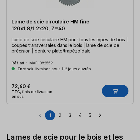
Lame de scie circulaire HM fine
120x1,8/1,2x20, Z=40
Lame de scie circulaire HM pour tous les types de bois |
coupes transversales dans le bois | lame de scie de
précision | denture plate/trapézoïdale
Réf. art. :
MAF-092559
En stock, livraison sous 1-2 jours ouvrés
72,60 €
TTC, frais de livraison
en sus
1
2
3
4
5
Page
Page
Page
Page
Page
Lames de scie pour le bois et les