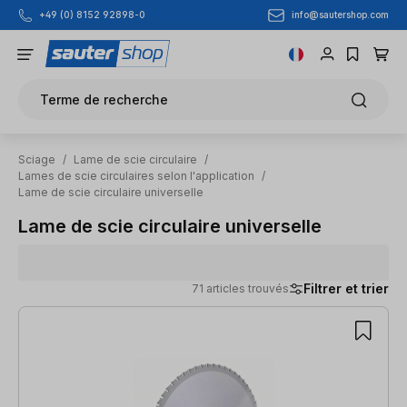
info@sautershop.com
+49 (0) 8152 92898-0
Passer au contenu principal
Terme de recherche
Sciage
/
Lame de scie circulaire
/
Lames de scie circulaires selon l'application
/
Lame de scie circulaire universelle
Lame de scie circulaire universelle
Filtrer et trier
71 articles trouvés
71 articles trouvés