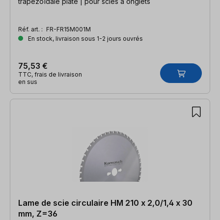
trapézoïdale plate | pour scies à onglets
Réf. art. :
FR-FR15M001M
En stock, livraison sous 1-2 jours ouvrés
75,53 €
TTC, frais de livraison
en sus
Lame de scie circulaire HM 210 x 2,0/1,4 x 30
mm, Z=36