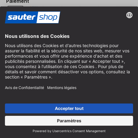
Paiement
Expédition
Contact
Conseil spécialisé
+49 (0) 8152 92898-80
info@sautershop.com
Hotline de service
+49 (0) 8152 92898-81
info@sautershop.com