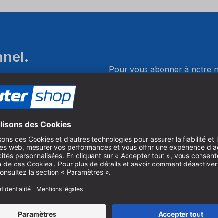
nnel.
Pour vous abonner à notre ne
es produits innovants pour le
produits, vous devez accepte
e et le perçage.
Gérer les paramètres des co
e
Paiement
gratuitement le catalogue