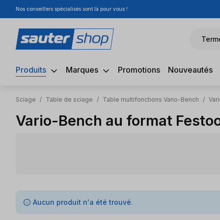
Nos conseillers spécialisés sont là pour vous !
sser au contenu principal
Passer à la recherche
Passer à la navigation principale
Term
Produits
Marques
Promotions
Nouveautés
Sciage
/
Table de sciage
/
Table multifonctions Vario-Bench
/
Var
Vario-Bench au format Festo
0 articles trouvés
Aucun produit n'a été trouvé.