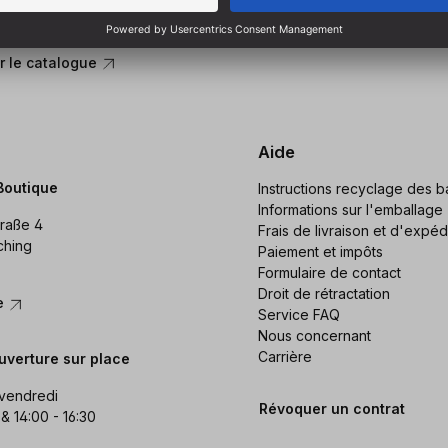
et découvrez toute notre
 le catalogue
Aide
Boutique
Instructions recyclage des ba
Informations sur l'emballage
raße 4
Frais de livraison et d'expéd
ching
Paiement et impôts
Formulaire de contact
Droit de rétractation
re
Service FAQ
Nous concernant
Carrière
uverture sur place
 vendredi
Révoquer un contrat
 & 14:00 - 16:30