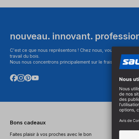
nouveau. innovant. professio
C'est ce que nous représentons ! Chez nous, vous trouverez d
travail du bois.
Nous nous concentrons principalement sur le fraisage, le sciag
Bons cadeaux
Catalogu
Faites plaisir à vos proches avec le bon
Commandez 