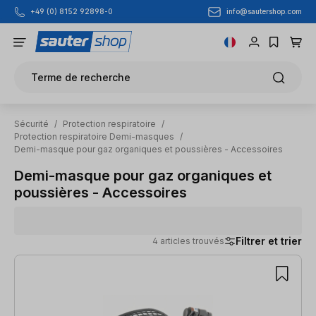
info@sautershop.com
+49 (0) 8152 92898-0
Passer au contenu principal
Terme de recherche
Sécurité
/
Protection respiratoire
/
Protection respiratoire Demi-masques
/
Demi-masque pour gaz organiques et poussières - Accessoires
Demi-masque pour gaz organiques et
poussières - Accessoires
Filtrer et trier
4 articles trouvés
4 articles trouvés