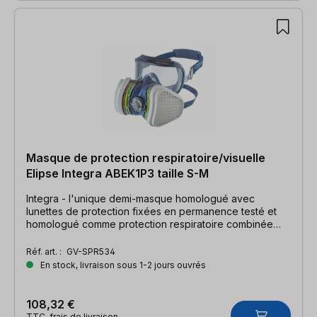
Masque de protection respiratoire/visuelle
Elipse Integra ABEK1P3 taille S-M
Integra - l'unique demi-masque homologué avec
lunettes de protection fixées en permanence testé et
homologué comme protection respiratoire combinée
selon la norme EN 140 Cet article ne peut être ni
échangé, ni repris pour des raisons d'hygiène !
Réf. art. :
GV-SPR534
En stock, livraison sous 1-2 jours ouvrés
108,32 €
TTC, frais de livraison