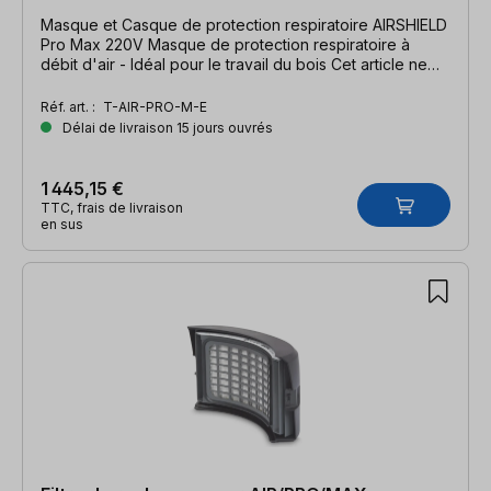
Masque et Casque de protection respiratoire AIRSHIELD
Pro Max 220V Masque de protection respiratoire à
débit d'air - Idéal pour le travail du bois Cet article ne
peut être ni échangé, ni repris pour des raisons
d'hygiène !
Réf. art. :
T-AIR-PRO-M-E
Délai de livraison 15 jours ouvrés
1 445,15 €
TTC, frais de livraison
en sus