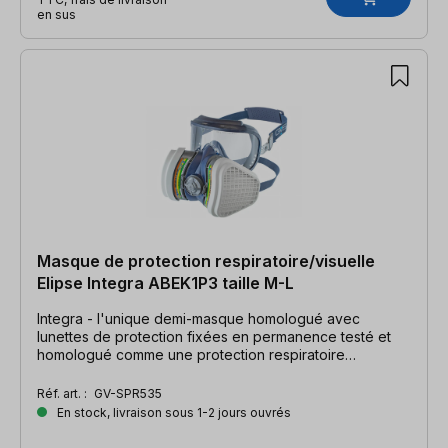
en sus
Masque de protection respiratoire/visuelle
Elipse Integra ABEK1P3 taille M-L
Integra - l'unique demi-masque homologué avec
lunettes de protection fixées en permanence testé et
homologué comme une protection respiratoire
combinée selon la norme EN 140 Cet article ne peut être
ni échangé, ni repris pour des raisons d'hygiène !
Réf. art. :
GV-SPR535
En stock, livraison sous 1-2 jours ouvrés