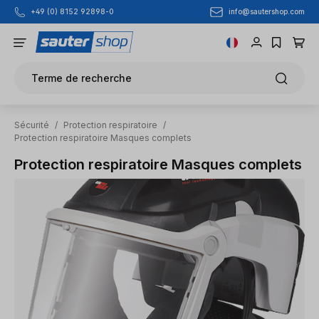
info@sautershop.com
+49 (0) 8152 92898-0
Passer au contenu principal
Terme de recherche
Sécurité
/
Protection respiratoire
/
Protection respiratoire Masques complets
Protection respiratoire Masques complets