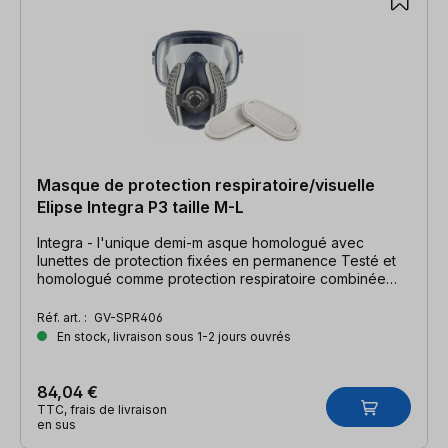
Masque de protection respiratoire/visuelle
Elipse Integra P3 taille M-L
Integra - l'unique demi-m asque homologué avec
lunettes de protection fixées en permanence Testé et
homologué comme protection respiratoire combinée
selon la norme EN 140 Cet article ne peut être ni
échangé, ni repris pour des raisons d'hygiène !
Réf. art. :
GV-SPR406
En stock, livraison sous 1-2 jours ouvrés
84,04 €
TTC, frais de livraison
en sus