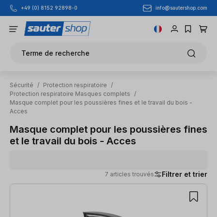
info@sautershop.com
+49 (0) 8152 92898-0
Passer au contenu principal
Terme de recherche
Sécurité
/
Protection respiratoire
/
Protection respiratoire Masques complets
/
Masque complet pour les poussières fines et le travail du bois -
Acces
Masque complet pour les poussières fines
et le travail du bois - Acces
Filtrer et trier
7 articles trouvés
7 articles trouvés