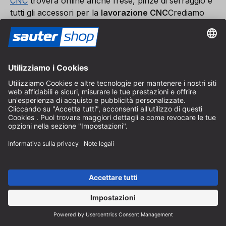
CNC
troverà online anche frese, pinze di serraggio e
tutti gli accessori per la
lavorazione CNC
Crediamo
nel futuro del CNC e per questo ampliamo
continuamente questa offerta.
nuovo. innovativo. professionale.
Questo è ciò che rappresentiamo! Da noi troverete prodotti
innovativi per la lavorazione del legno.
Ci concentriamo principalmente sui settori della fresatura,
segatura e foratura.
Per iscriverti alla nostra newsletter e ricevere le