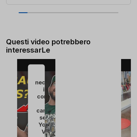
Questi video potrebbero
interessarLe
È
necessario
il suo
consenso
per
caricare il
servizio
YouTube
Video.