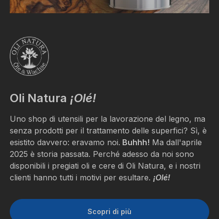
a
controllare
i
dettagli
e
ad
accettare
il
servizio
Oli Natura
¡Olé!
per
guardare
questo
Uno shop di utensili per la lavorazione del legno, ma
video.
senza prodotti per il trattamento delle superfici? Sì, è
esistito davvero: eravamo noi.
Buhhh!
Ma dall'aprile
2025 è storia passata. Perché adesso da noi sono
Ulteriori
Ult
disponibili i pregiati oli e cere di Oli Natura, e i nostri
informazioni
infor
clienti hanno tutti i motivi per esultare.
¡Olé!
Accetta
Ac
powered
Scopri di più
by