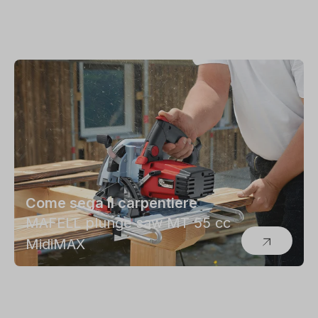
Come sega il carpentiere
MAFELL plunge saw MT 55 cc
Tanto disco per pochi soldi
MidiMAX
"Le Rosse" di Freud