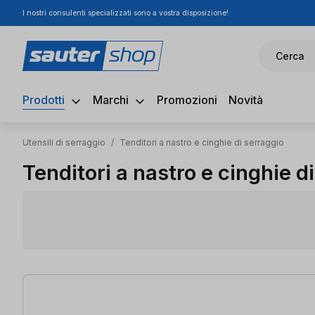
I nostri consulenti specializzati sono a vostra disposizione!
ssa al contenuto principale
Salta alla ricerca
Passa alla navigazione principale
Cerca
Prodotti
Marchi
Promozioni
Novità
Utensili di serraggio
/
Tenditori a nastro e cinghie di serraggio
Tenditori a nastro e cinghie d
7 articoli trovati