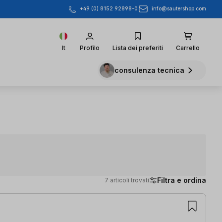
info@sautershop.com
+49 (0) 8152 92898-0
It
Profilo
Lista dei preferiti
Carrello
consulenza tecnica
Filtra e ordina
7 articoli trovati