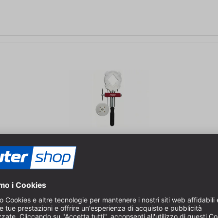
adrati Larghezza 12 mm | Lunghezza 5000 mm | Peso 1,29 kg