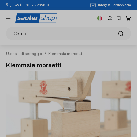
info@sautershop.com
+49 (0) 8152 92898-0
Passa al contenuto principale
Cerca
Utensili di serraggio
/
Klemmsia morsetti
Klemmsia morsetti