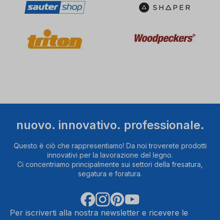
sua
attività.
La
invitiamo
a
controllare
i
dettagli
e
ad
accettare
il
nuovo. innovativo. professionale.
servizio
per
Questo è ciò che rappresentiamo! Da noi troverete prodotti
guardare
innovativi per la lavorazione del legno.
questo
Ci concentriamo principalmente sui settori della fresatura,
video.
segatura e foratura.
Ulteriori
Ult
informazioni
infor
Per iscriverti alla nostra newsletter e ricevere le