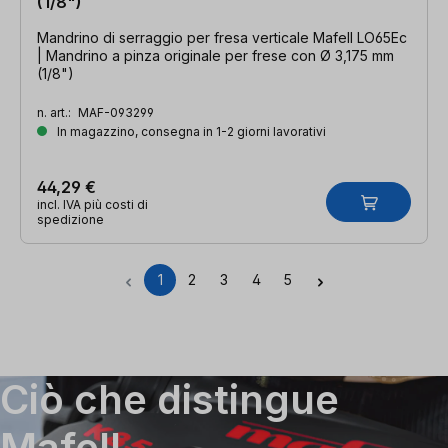
(1/8")
Mandrino di serraggio per fresa verticale Mafell LO65Ec
| Mandrino a pinza originale per frese con Ø 3,175 mm
(1/8")
n. art.:
MAF-093299
In magazzino, consegna in 1-2 giorni lavorativi
44,29 €
incl. IVA più costi di
spedizione
1
2
3
4
5
Pagina
Pagina
Pagina
Pagina
Pagina
Ciò che distingue
Mafell