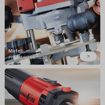
Mafell
Fresatrici verticali