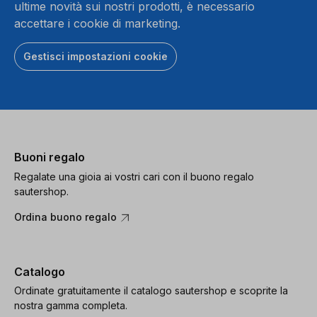
ultime novità sui nostri prodotti, è necessario
Accetta
Ac
accettare i cookie di marketing.
powered
Gestisci impostazioni cookie
by
Usercentrics
Consent
Management
Platform
Buoni regalo
Regalate una gioia ai vostri cari con il buono regalo
sautershop.
Ordina buono regalo
Catalogo
Ordinate gratuitamente il catalogo sautershop e scoprite la
nostra gamma completa.