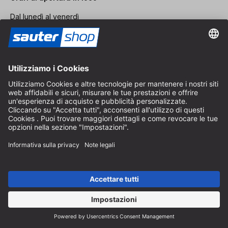
Dal lunedì al venerdì
8:30 - 12:30 & 14:00 - 16:30
Aiuto
Indicazioni sullo scarto di batterie
Istruzioni per l'imballaggio
Spese di consegna e spedizione
Pagamento e tasse
Modulo di contatto
Diritto di recesso
Servizio FAQ
Chi siamo
Carriera
Revoca un contratto