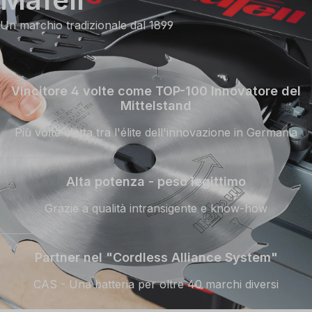
Un marchio tradizionale dal 1899
Vincitore 4 volte come TOP-100 Innovatore del
Mittelstand
Più volte eletta tra l'élite dell'innovazione in Germania
Alta potenza - peso legittimo
Grazie a qualità intransigente e know-how
Partner nel "Cordless Alliance System"
CAS - Una batteria per oltre 40 marchi diversi