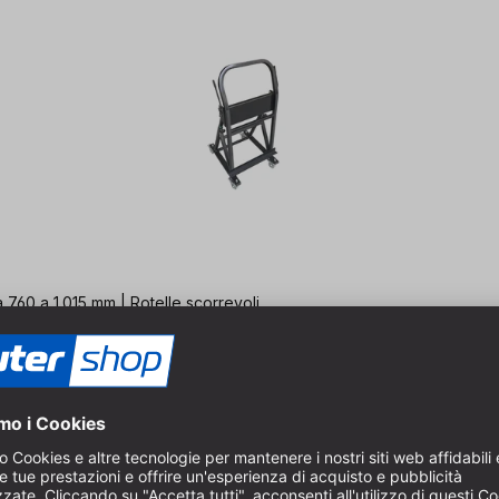
a 760 a 1.015 mm | Rotelle scorrevoli