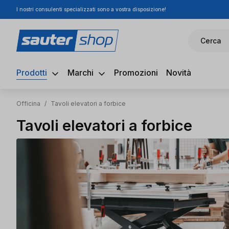
I nostri consulenti specializzati sono a vostra disposizione!
ssa al contenuto principale
Salta alla ricerca
Passa alla navigazione principale
Cerca
Prodotti
Marchi
Promozioni
Novità
Officina
/
Tavoli elevatori a forbice
Tavoli elevatori a forbice