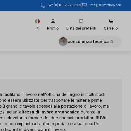
info@sautershop.com
+49 (0) 8152 92898-0
It
Profilo
Lista dei preferiti
Carrello
consulenza tecnica
li facilitano il lavoro nell'officina del legno in molti modi.
no essere utilizzate per trasportare le materie prime
più grandi o tavole spesse) alla postazione di lavoro, ma
zzi ad un'
altezza di lavoro ergonomica
durante la
oli elevatori a forbice dei due rinomati produttori
RUWI
ni e con impianto idraulico a pedale o a batteria. Per
isponibili diversi piani di lavoro.