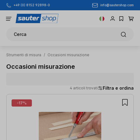
info@sautershop.com
+49 (0) 8152 92898-0
Passa al contenuto principale
Cerca
Strumenti di misura
/
Occasioni misurazione
Occasioni misurazione
Filtra e ordina
4 articoli trovati
4 articoli trovati
-17%