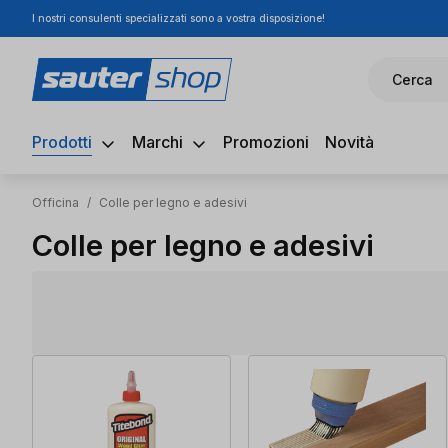
I nostri consulenti specializzati sono a vostra disposizione!
ssa al contenuto principale
Salta alla ricerca
Passa alla navigazione principale
Cerca
Prodotti
Marchi
Promozioni
Novità
Officina
/
Colle per legno e adesivi
Colle per legno e adesivi