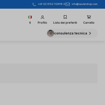
info@sautershop.com
+49 (0) 8152 92898-0
It
Profilo
Lista dei preferiti
Carrello
consulenza tecnica