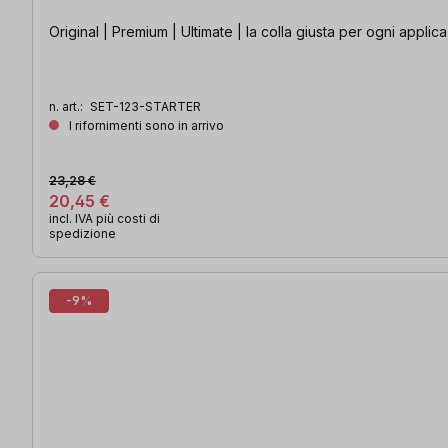
Original | Premium | Ultimate | la colla giusta per ogni applic
n. art.:
SET-123-STARTER
I rifornimenti sono in arrivo
23,28 €
20,45 €
incl. IVA più costi di
spedizione
-9%