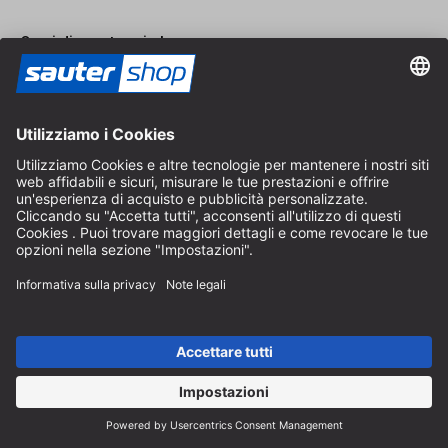
Orari di apertura in loco
Dal lunedì al venerdì
8:30 - 12:30 & 14:00 - 16:30
Aiuto
Indicazioni sullo scarto di batterie
Istruzioni per l'imballaggio
Spese di consegna e spedizione
Pagamento e tasse
Modulo di contatto
Diritto di recesso
Servizio FAQ
Chi siamo
Carriera
Revoca un contratto