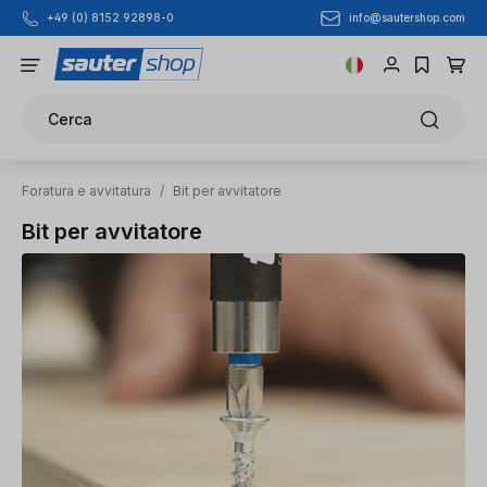
info@sautershop.com
+49 (0) 8152 92898-0
Passa al contenuto principale
Cerca
Foratura e avvitatura
/
Bit per avvitatore
Bit per avvitatore