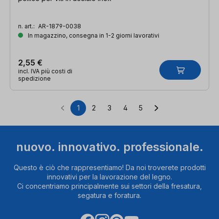
n. art.:
AR-1879-0038
In magazzino, consegna in 1-2 giorni lavorativi
2,55 €
incl. IVA più costi di
spedizione
1
2
3
4
5
Pagina
Pagina
Pagina
Pagina
Pagina
nuovo. innovativo. professionale.
Questo è ciò che rappresentiamo! Da noi troverete prodotti
innovativi per la lavorazione del legno.
Ci concentriamo principalmente sui settori della fresatura,
segatura e foratura.