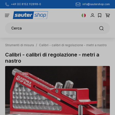
info@sautershop.com
+49 (0) 8152 92898-0
Passa al contenuto principale
Cerca
Strumenti di misura
/
Calibri - calibri di regolazione - metri a nastro
Calibri - calibri di regolazione - metri a
nastro