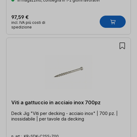
In magazzino, consegna in 1-2 giorni lavorativi
97,59 €
incl. IVA più costi di
spedizione
Viti a gattuccio in acciaio inox 700pz
Deck Jig "Viti per decking - acciaio inox" | 700 pz. |
inossidabile | per tavole da decking
n. art.:
KR-SDK-C2SS-700