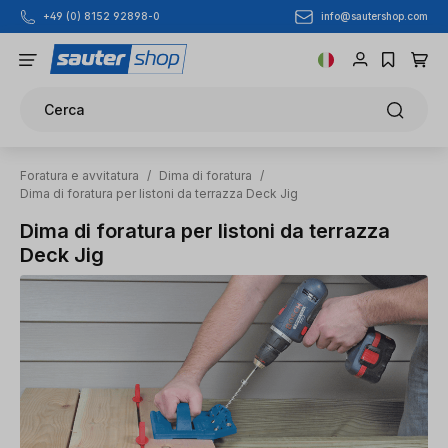
info@sautershop.com
+49 (0) 8152 92898-0
Passa al contenuto principale
Cerca
Foratura e avvitatura
/
Dima di foratura
/
Dima di foratura per listoni da terrazza Deck Jig
Dima di foratura per listoni da terrazza
Deck Jig