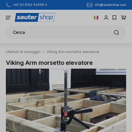
info@sautershop.com
+49 (0) 8152 92898-0
Passa al contenuto principale
Cerca
Utensili di serraggio
/
Viking Arm morsetto elevatore
Viking Arm morsetto elevatore