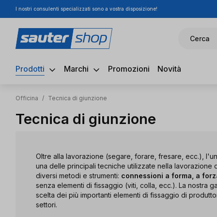
I nostri consulenti specializzati sono a vostra disposizione!
ssa al contenuto principale
Salta alla ricerca
Passa alla navigazione principale
Cerca
Prodotti
Marchi
Promozioni
Novità
Officina
/
Tecnica di giunzione
Tecnica di giunzione
Oltre alla lavorazione (segare, forare, fresare, ecc.), l
una delle principali tecniche utilizzate nella lavorazione d
diversi metodi e strumenti:
connessioni a forma, a forz
senza elementi di fissaggio (viti, colla, ecc.). La nostra
scelta dei più importanti elementi di fissaggio di produttor
settori.