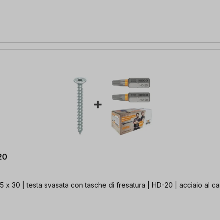
20
 vite con bordo tecnologico + 2x BIT HD-20 in omaggio 3,5 x 30 | testa svasata con tasche di fresatura | 