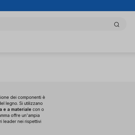
'unione dei componenti è
el legno. Si utilizzano
a e a materiale
con o
 gamma offre un'ampia
i leader nei rispettivi