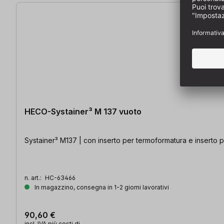
HECO-Systainer³ M 137 vuoto
Systainer³ M137 | con inserto per termoformatura e inserto 
n. art.:
HC-63466
In magazzino, consegna in 1-2 giorni lavorativi
90,60 €
incl. IVA più costi di