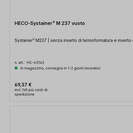
HECO-Systainer³ M 237 vuoto
Systainer³ M237 | senza inserto di termoformatura e inserto
n. art.:
HC-63142
In magazzino, consegna in 1-2 giorni lavorativi
69,37 €
incl. IVA più costi di
spedizione