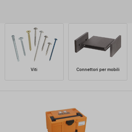
Viti
Connettori per mobili