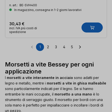
n. art.:
BE-SVH400
In magazzino, consegna in 1-2 giorni lavorativi
30,43 €
incl. IVA più costi di
spedizione
1
2
3
4
5
Pagina
Pagina
Pagina
Pagina
Pagina
Morsetti a vite Bessey per ogni
applicazione
I
morsetti a vite interamente in acciaio
sono adatti per
legno e metallo, mentre i
morsetti a vite in ghisa malleabile
sono particolarmente indicati per il legno. Se si hanno
entrambe le mani occupate, il
morsetto a una mano
è lo
strumento di serraggio giusto. Il morsetto per bordi con una
sola mano è perfetto per impiallacciare o incollare i bordi di
un pezzo.