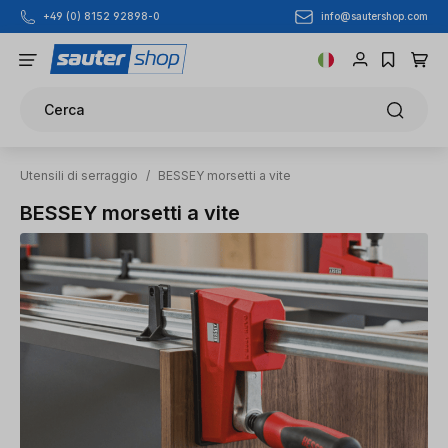
info@sautershop.com
+49 (0) 8152 92898-0
Passa al contenuto principale
Cerca
Utensili di serraggio
/
BESSEY morsetti a vite
BESSEY morsetti a vite