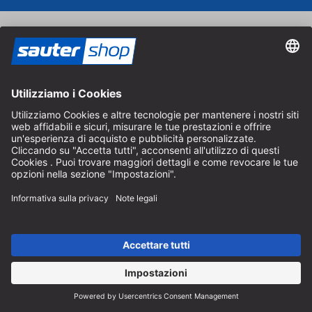
Buoni regalo
Regalate una gioia ai vostri cari con il buono regalo
sautershop.
Ordina buono regalo
Catalogo
Ordinate gratuitamente il catalogo sautershop e scoprite la
nostra gamma completa.
Ordina catalogo
Pagamento