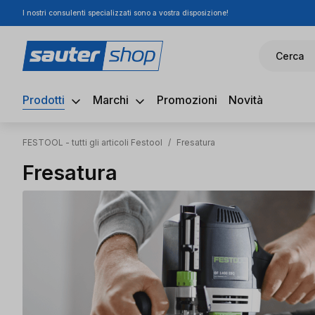
I nostri consulenti specializzati sono a vostra disposizione!
ssa al contenuto principale
Salta alla ricerca
Passa alla navigazione principale
Cerca
Prodotti
Marchi
Promozioni
Novità
FESTOOL - tutti gli articoli Festool
/
Fresatura
Fresatura