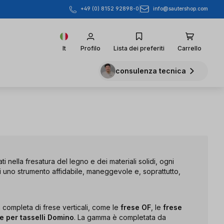
info@sautershop.com
+49 (0) 8152 92898-0
It
Profilo
Lista dei preferiti
Carrello
consulenza tecnica
ti nella fresatura del legno e dei materiali solidi, ogni
 uno strumento affidabile, maneggevole e, soprattutto,
completa di frese verticali, come le
frese OF
, le
frese
se per tasselli Domino
. La gamma è completata da