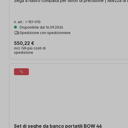
Sega a nastro compatta per lavori di precisione | Altezza di 
n. art.:
I-151-V10
Disponibile dal 16.09.2026
Spedizione con spedizioniere
550,22 €
incl. IVA più costi di
spedizione
%
Set di seghe da banco portatili BOW 46