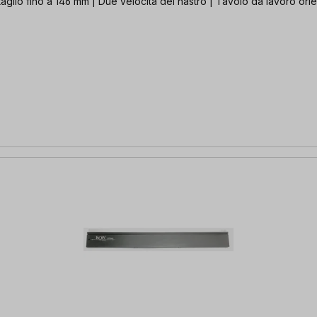
taglio fino a 146 mm | Due velocità del nastro | Tavolo da lavoro ori