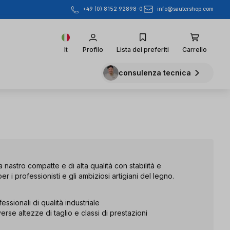
info@sautershop.com
+49 (0) 8152 92898-0
It
Profilo
Lista dei preferiti
Carrello
consulenza tecnica
astro compatte e di alta qualità con stabilità e
r i professionisti e gli ambiziosi artigiani del legno.
ssionali di qualità industriale
erse altezze di taglio e classi di prestazioni