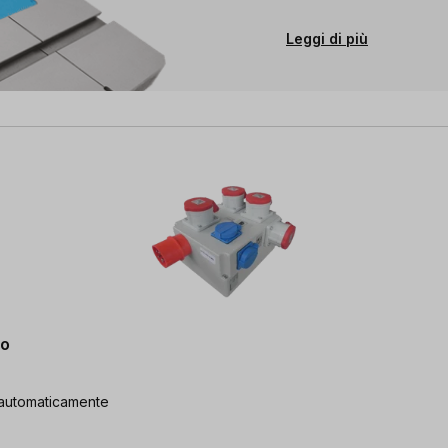
Leggi di più
to
a automaticamente