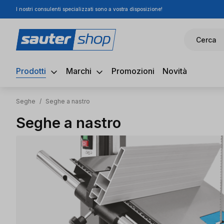
I nostri consulenti specializzati sono a vostra disposizione!
ssa al contenuto principale
Salta alla ricerca
Passa alla navigazione principale
Cerca
Prodotti
Marchi
Promozioni
Novità
Seghe
/
Seghe a nastro
Seghe a nastro