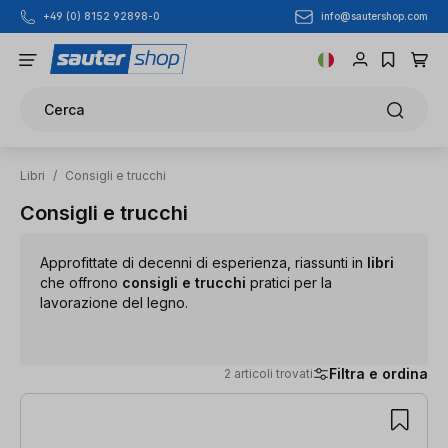
info@sautershop.com
+49 (0) 8152 92898-0
Passa al contenuto principale
Cerca
Libri
/
Consigli e trucchi
Consigli e trucchi
Approfittate di decenni di esperienza, riassunti in
libri
che offrono
consigli e trucchi
pratici per la
lavorazione del legno.
Filtra e ordina
2 articoli trovati
2 articoli trovati