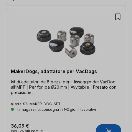
MakerDogs, adattatore per VacDogs
kit di adattatori da 8 pezzi per il fissaggio dei VacDog
all'MFT | Per fori da Ø20 mm | Avvitabile | Fresato con
precisione
n. art.:
SA-MAKER-DOG-SET
In magazzino, consegna in 1-2 giorni lavorativi
36,09 €
incl. IVA più costi di