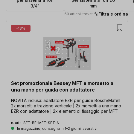
per sistema a fori
per sistema a fori 20
3/4"
mm
Filtra e ordina
50 articoli trovati
50 articoli trovati
-13%
Set promozionale Bessey MFT e morsetto a
una mano per guida con adattatore
NOVITÀ inclusa: adattatore EZR per guide Bosch/Mafell
2x morsetti a trazione verticale | 2x morsetti a una mano
EZR con adattatore | 2x elementi di fissaggio per MFT
n. art.:
SET-BE-MFT-SET-A
In magazzino, consegna in 1-2 giorni lavorativi