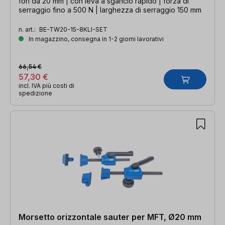
fori da 20 mm | con leva a sgancio rapido | forza di
serraggio fino a 500 N | larghezza di serraggio 150 mm
n. art.:
BE-TW20-15-8KLI-SET
In magazzino, consegna in 1-2 giorni lavorativi
66,54 €
57,30 €
incl. IVA più costi di
spedizione
Morsetto orizzontale sauter per MFT, Ø20 mm