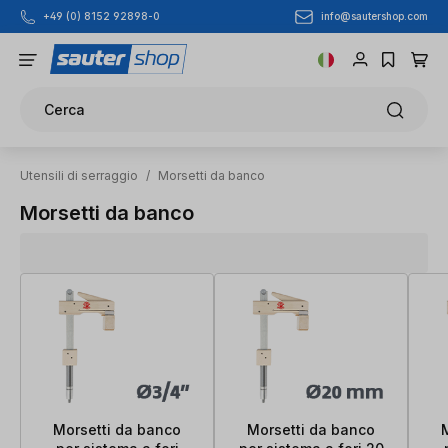
info@sautershop.com
+49 (0) 8152 92898-0
Passa al contenuto principale
Cerca
Utensili di serraggio
/
Morsetti da banco
Morsetti da banco
Morsetti da banco
Morsetti da banco