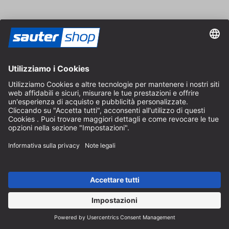
Aiuto
Indicazioni sullo scarto di batterie
Istruzioni per l'imballaggio
Spese di consegna e spedizione
Pagamento e tasse
Modulo di contatto
Diritto di recesso
Servizio FAQ
Chi siamo
Carriera
Revoca un contratto
Area rivenditori
Diventa rivenditore